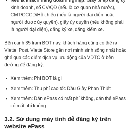
Nếu là khách hàng doanh nghiệp
: Giấy phép đăng ký
kinh doanh, số CV/QĐ (nếu là cơ quan nhà nước),
CMT/CCCD/Hộ chiếu (nếu là người đại diện hoặc
người được ủy quyền), giấy ủy quyền (nếu không phải
là người đại diện), đăng ký xe, đăng kiểm xe.
Bên cạnh 35 trạm BOT này, khách hàng cũng có thể ra
Viettel Post, ViettelStore gần nơi mình sinh sống nhất hoặc
ghé qua các điểm dịch vụ lưu động của VDTC ở bên
đường để đăng ký.
Xem thêm:
Phí BOT là gì
Xem thêm:
Thu phí cao tốc Dầu Giây Phan Thiết
Xem thêm:
Dán ePass có mất phí không,
dán thẻ ePass
có mất phí không
3.2. Sử dụng máy tính để đăng ký trên
website ePass