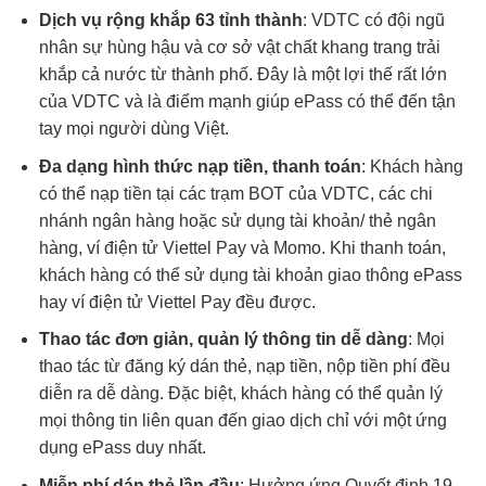
Dịch vụ rộng khắp 63 tỉnh thành
: VDTC có đội ngũ
nhân sự hùng hậu và cơ sở vật chất khang trang trải
khắp cả nước từ thành phố. Đây là một lợi thế rất lớn
của VDTC và là điểm mạnh giúp ePass có thể đến tận
tay mọi người dùng Việt.
Đa dạng hình thức nạp tiền, thanh toán
: Khách hàng
có thể nạp tiền tại các trạm BOT của VDTC, các chi
nhánh ngân hàng hoặc sử dụng tài khoản/ thẻ ngân
hàng, ví điện tử Viettel Pay và Momo. Khi thanh toán,
khách hàng có thể sử dụng tài khoản giao thông ePass
hay ví điện tử Viettel Pay đều được.
Thao tác đơn giản, quản lý thông tin dễ dàng
: Mọi
thao tác từ đăng ký dán thẻ, nạp tiền, nộp tiền phí đều
diễn ra dễ dàng. Đặc biệt, khách hàng có thể quản lý
mọi thông tin liên quan đến giao dịch chỉ với một ứng
dụng ePass duy nhất.
Miễn phí dán thẻ lần đầu
: Hưởng ứng Quyết định 19