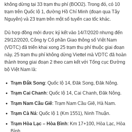
không dừng tại 33 trạm thu phí (BOO2). Trong đó, có 10
trạm trên Quốc lộ 1, đường Hồ Chí Minh (đoạn qua Tây
Nguyên) và 23 trạm trên một số tuyến cao tốc khác.
Dù hợp đồng mới được ký kết vào 14/7/2020 nhưng đến
29/12/2020, Công ty Cổ phần Giao thông số Việt Nam
(VDTC) đã triển khai xong 25 trạm thu phí thuộc giai đoạn
này. 25 trạm
thu phí không dừng Viettel
mà VDTC đã hoàn
thành trong giai đoạn 2 theo cam kết với Tổng cục Đường
bộ Việt Nam là:
Trạm Đắk Song
: Quốc lộ 14, Đăk Song, Đăk Nông.
Trạm Cai Chanh
: Quốc lộ 14, Cai Chanh, Đăk Nông.
Trạm Nam Cầu Giẽ
: Trạm Nam Cầu Giẽ, Hà Nam.
Trạm Cà Ná
: Quốc lộ 1 (Km 1551), Ninh Thuận.
Trạm Hòa Lạc – Hòa Bình
: Km 17+100, Hòa Lạc, Hòa
Bình.