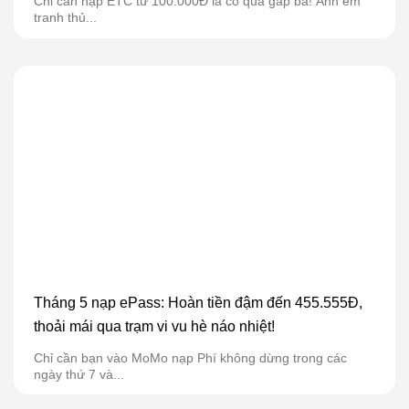
Chỉ cần nạp ETC từ 100.000Đ là có quà gấp ba! Anh em
tranh thủ...
Tháng 5 nạp ePass: Hoàn tiền đậm đến 455.555Đ,
thoải mái qua trạm vi vu hè náo nhiệt!
Chỉ cần bạn vào MoMo nạp Phí không dừng trong các
ngày thứ 7 và...