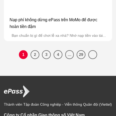
Nạp phí không dừng ePass trên MoMo để được
hoàn tiền đậm
Bạn chuẩn bị gì để chơi lễ xa nhà? Nhớ nạp tiền vào tài...
1
2
3
4
…
29
Thành viên Tập đoàn Công nghiệp - Viễn thông Quân đội (Viettel)
Công ty Cổ phần Giao thông số Việt Nam