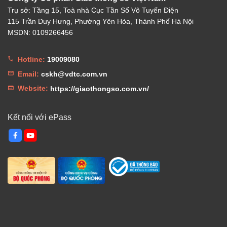
Trụ sở: Tầng 15, Toà nhà Cục Tần Số Vô Tuyến Điện
115 Trần Duy Hưng, Phường Yên Hòa, Thành Phố Hà Nội
MSDN: 0109266456
Hotline:
19009080
Email:
cskh@vdtc.com.vn
Website:
https://giaothongso.com.vn/
Kết nối với ePass