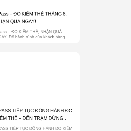
Pass – ĐO KIỂM THẺ THÁNG 8,
HẬN QUÀ NGAY!
ass – ĐO KIỂM THẺ, NHẬN QUÀ
AY! Để hành trình của khách hàng
ôn...
PASS TIẾP TỤC ĐỒNG HÀNH ĐO
IỂM THẺ – ĐẾN TRẠM DỪNG
GHỈ V52 HẢI DƯƠNG NGÀY 03/08
PASS TIẾP TỤC ĐỒNG HÀNH ĐO KIỂM