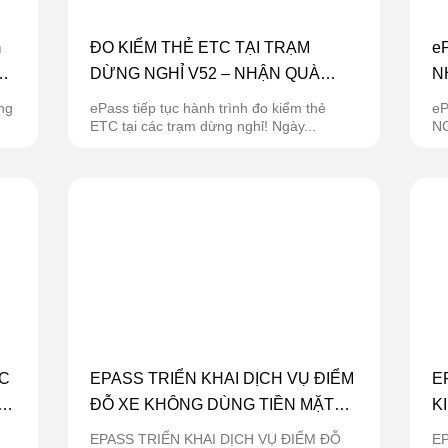
m
ĐO KIỂM THẺ ETC TẠI TRẠM
e
i
DỪNG NGHỈ V52 – NHẬN QUÀ
N
NGAY ngày 12/9/2025
ng
ePass tiếp tục hành trình đo kiểm thẻ
eP
ETC tại các trạm dừng nghỉ! Ngày...
NG
lu
C
EPASS TRIỂN KHAI DỊCH VỤ ĐIỂM
E
G
ĐỖ XE KHÔNG DÙNG TIỀN MẶT
K
TẠI BẾN XE THÁI NGUYÊN
N
EPASS TRIỂN KHAI DỊCH VỤ ĐIỂM ĐỖ
E