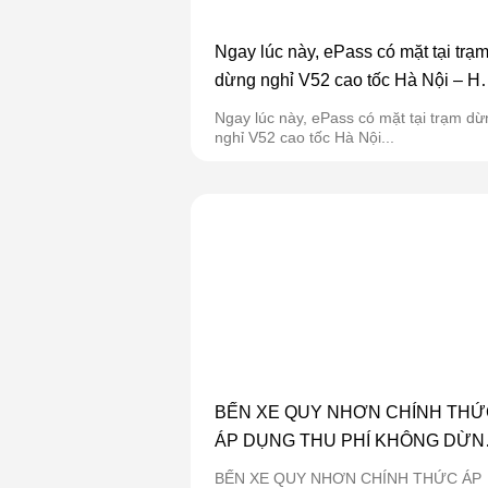
Ngay lúc này, ePass có mặt tại trạ
dừng nghỉ V52 cao tốc Hà Nội – Hả
Phòng!
Ngay lúc này, ePass có mặt tại trạm dừ
nghỉ V52 cao tốc Hà Nội...
BẾN XE QUY NHƠN CHÍNH THỨ
ÁP DỤNG THU PHÍ KHÔNG DỪN
ETC
BẾN XE QUY NHƠN CHÍNH THỨC ÁP