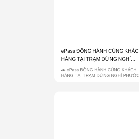
ePass ĐỒNG HÀNH CÙNG KHÁ
HÀNG TẠI TRẠM DỪNG NGHỈ
PHƯỚC AN
🚗 ePass ĐỒNG HÀNH CÙNG KHÁCH
HÀNG TẠI TRẠM DỪNG NGHỈ PHƯỚ
AN 🌟 Ngay...