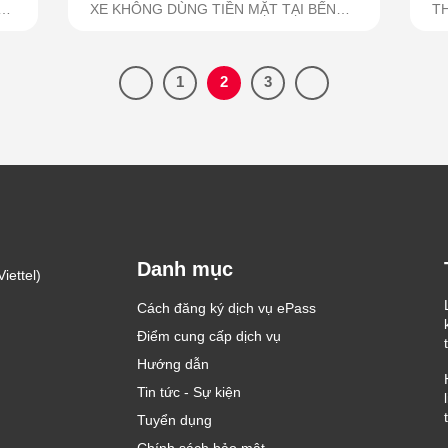
Ừ
XE KHÔNG DÙNG TIỀN MẶT TẠI BẾN
T
XE...
HẢ
1
2
3
Danh mục
iettel)
Cách đăng ký dịch vụ ePass
Điểm cung cấp dịch vụ
Hướng dẫn
Tin tức - Sự kiện
Tuyển dụng