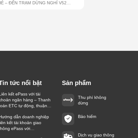
HẺ – ĐẾN TRẠM DỪNG NGHỈ V52
I...
Tin tức nổi bật
Sản phẩm
Liên kết ePass với tài
Thu phí không
khoản ngân hàng – Thanh
dừng
toán ETC tự động, thuận
tiện trên mọi hành trình
Bảo hiểm
Hướng dẫn doanh nghiệp
liên kết tài khoản giao
thông ePass với
Vietcombank nhanh chóng
Dịch vụ giao thông