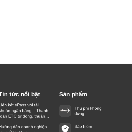
Tin tức nổi bật
Sản phẩm
Liên kết ePass với tài
Thu phí không
khoản ngân hàng – Thanh
dừng
toán ETC tự động, thuận
tiện trên mọi hành trình
Bảo hiểm
Hướng dẫn doanh nghiệp