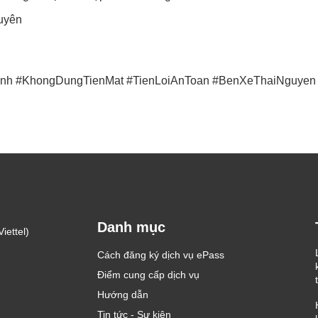
guyên
nh
#KhongDungTienMat
#TienLoiAnToan
#BenXeThaiNguyen
Danh mục
iettel)
Cách đăng ký dịch vụ ePass
Điểm cung cấp dịch vụ
Hướng dẫn
Tin tức - Sự kiện