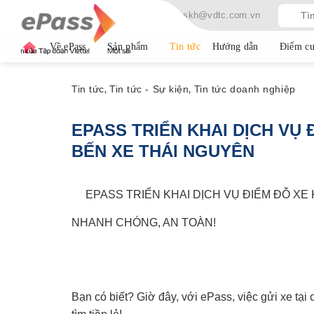
Skip
Hotline: 19009080
Email: cskh@vdtc.com.vn
to
content
Về ePass
Sản phẩm
Tin tức
Hướng dẫn
Điểm cu
Tin tức
Tin tức - Sự kiện
Tin tức doanh nghiệp
,
,
EPASS TRIỂN KHAI DỊCH VỤ
BẾN XE THÁI NGUYÊN
EPASS TRIỂN KHAI DỊCH VỤ ĐIỂM ĐỖ XE 
NHANH CHÓNG, AN TOÀN!
Bạn có biết? Giờ đây, với ePass, việc gửi xe tạ