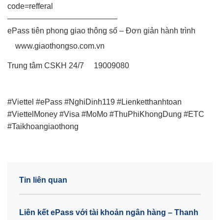
code=refferal
——————————————
ePass tiên phong giao thông số – Đơn giản hành trình
www.giaothongso.com.vn
Trung tâm CSKH 24/7
19009080
#Viettel
#ePass
#NghiDinh119
#Lienketthanhtoan
#ViettelMoney
#Visa
#MoMo
#ThuPhiKhongDung
#ETC
#Taikhoangiaothong
Tin liên quan
Liên kết ePass với tài khoản ngân hàng – Thanh