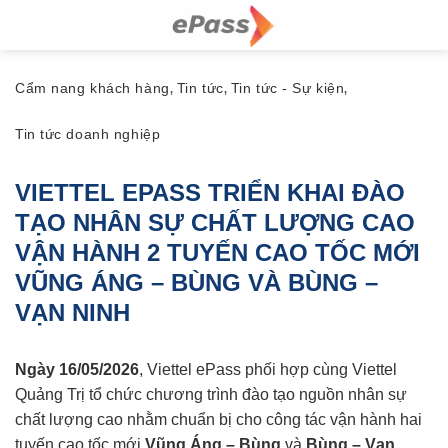
Skip
to
content
Cẩm nang khách hàng
Tin tức
Tin tức - Sự kiện
,
,
,
Tin tức doanh nghiệp
VIETTEL EPASS TRIỂN KHAI ĐÀO
TẠO NHÂN SỰ CHẤT LƯỢNG CAO
VẬN HÀNH 2 TUYẾN CAO TỐC MỚI
VŨNG ÁNG – BÙNG VÀ BÙNG –
VẠN NINH
Ngày 16/05/2026
, Viettel ePass phối hợp cùng Viettel
Quảng Trị tổ chức chương trình đào tạo nguồn nhân sự
chất lượng cao nhằm chuẩn bị cho công tác vận hành hai
tuyến cao tốc mới
Vũng Áng – Bùng
và
Bùng – Vạn