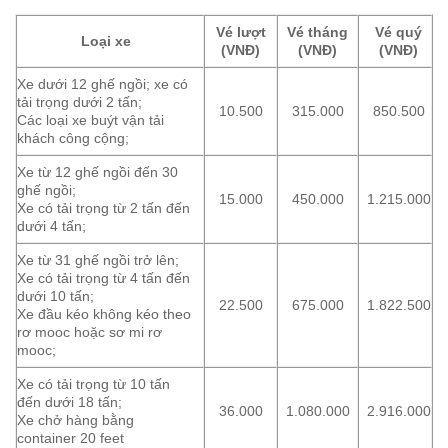
Vé lượt
Vé tháng
Vé quý
Loại xe
(VNĐ)
(VNĐ)
(VNĐ)
Xe dưới 12 ghế ngồi; xe có
tải trọng dưới 2 tấn;
10.500
315.000
850.500
Các loại xe buýt vận tải
khách công cộng;
Xe từ 12 ghế ngồi đến 30
ghế ngồi;
15.000
450.000
1.215.000
Xe có tải trọng từ 2 tấn đến
dưới 4 tấn;
Xe từ 31 ghế ngồi trở lên;
Xe có tải trọng từ 4 tấn đến
dưới 10 tấn;
22.500
675.000
1.822.500
Xe đầu kéo không kéo theo
rơ mooc hoặc sơ mi rơ
mooc;
Xe có tải trọng từ 10 tấn
đến dưới 18 tấn;
36.000
1.080.000
2.916.000
Xe chở hàng bằng
container 20 feet