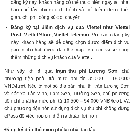
đăng ký này, khách hàng có thể thực hiện ngay tại nhà,
hạn chế lây nhiễm dịch bệnh và tiết kiệm được thời
gian, chi phí, công sức di chuyển.
Đăng ký tại điểm dịch vụ của Viettel như
Viettel
Post
,
Viettel Store
, Viettel Telecom:
Với cách đăng ký
này, khách hàng sẽ dễ dàng chọn được điểm dịch vụ
gần mình nhất, được dán thẻ, nạp tiền luôn và sử dụng
thêm những dịch vụ khách của Viettel.
Như vậy, khi đi qua
trạm thu phí Lương Sơn
, chủ
phương tiện phải trả mức phí từ 35.000 – 180.000
VNĐ/lượt. Nếu ở một số địa bàn như thị trấn Lương Sơn
và các xã Tân Vinh, Lâm Sơn, Trường Sơn, chủ phương
tiện chỉ phải trả mức phí từ 10.500 – 54.000 VNĐ/lượt. Và
chủ phương tiện nên sử dụng dịch vụ thu phí không dừng
ePass để việc nộp phí diễn ra thuận lợi hơn.
Đăng ký dán thẻ miễn phí tại nhà
:
tại đây