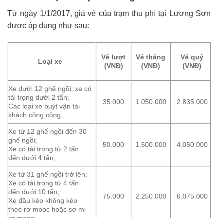
Từ ngày 1/1/2017, giá vé của trạm thu phí tại Lương Sơn
được áp dụng như sau:
Vé lượt
Vé tháng
Vé quý
Loại xe
(VNĐ)
(VNĐ)
(VNĐ)
Xe dưới 12 ghế ngồi; xe có
tải trọng dưới 2 tấn;
35.000
1.050.000
2.835.000
Các loại xe buýt vận tải
khách công cộng;
Xe từ 12 ghế ngồi đến 30
ghế ngồi;
50.000
1.500.000
4.050.000
Xe có tải trọng từ 2 tấn
đến dưới 4 tấn;
Xe từ 31 ghế ngồi trở lên;
Xe có tải trọng từ 4 tấn
đến dưới 10 tấn;
75.000
2.250.000
6.075.000
Xe đầu kéo không kéo
theo rơ mooc hoặc sơ mi
rơ mooc;