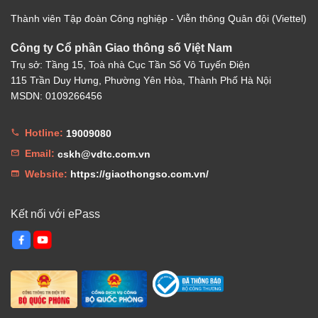
Thành viên Tập đoàn Công nghiệp - Viễn thông Quân đội (Viettel)
Công ty Cổ phần Giao thông số Việt Nam
Trụ sở: Tầng 15, Toà nhà Cục Tần Số Vô Tuyến Điện
115 Trần Duy Hưng, Phường Yên Hòa, Thành Phố Hà Nội
MSDN: 0109266456
Hotline:
19009080
Email:
cskh@vdtc.com.vn
Website:
https://giaothongso.com.vn/
Kết nối với ePass