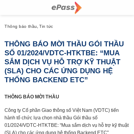
Skip
to
content
Thông báo thầu
Tin tức
,
THÔNG BÁO MỜI THẦU GÓI THẦU
SỐ 01/2024/VDTC-HTKTBE: “MUA
SẮM DỊCH VỤ HỖ TRỢ KỸ THUẬT
(SLA) CHO CÁC ỨNG DỤNG HỆ
THỐNG BACKEND ETC”
THÔNG BÁO MỜI THẦU
Công ty Cổ phần Giao thông số Việt Nam (VDTC) tiến
hành tổ chức lựa chọn nhà thầu Gói thầu số
01/2024/VDTC-HTKTBE: “Mua sắm dịch vụ hỗ trợ kỹ thuật
(SLA) cho các ứng dụng hệ thống Backend ETC”