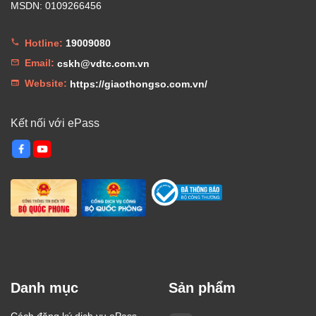
MSDN: 0109266456
Hotline:
19009080
Email:
cskh@vdtc.com.vn
Website:
https://giaothongso.com.vn/
Kết nối với ePass
Danh mục
Sản phẩm