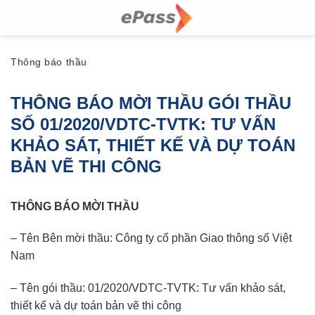
Skip
to
content
Thông báo thầu
THÔNG BÁO MỜI THẦU GÓI THẦU
SỐ 01/2020/VDTC-TVTK: TƯ VẤN
KHẢO SÁT, THIẾT KẾ VÀ DỰ TOÁN
BẢN VẼ THI CÔNG
THÔNG BÁO MỜI THẦU
– Tên Bên mời thầu: Công ty cổ phần Giao thông số Việt
Nam
– Tên gói thầu: 01/2020/VDTC-TVTK: Tư vấn khảo sát,
thiết kế và dự toán bản vẽ thi công