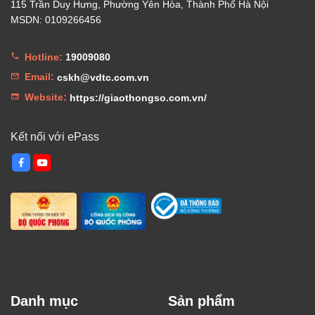
115 Trần Duy Hưng, Phường Yên Hòa, Thành Phố Hà Nội
MSDN: 0109266456
Hotline:
19009080
Email:
cskh@vdtc.com.vn
Website:
https://giaothongso.com.vn/
Kết nối với ePass
Danh mục
Sản phẩm