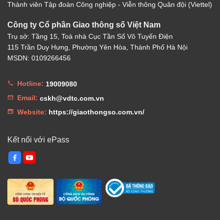
Thành viên Tập đoàn Công nghiệp - Viễn thông Quân đội (Viettel)
Công ty Cổ phần Giao thông số Việt Nam
Trụ sở: Tầng 15, Toà nhà Cục Tần Số Vô Tuyến Điện
115 Trần Duy Hưng, Phường Yên Hòa, Thành Phố Hà Nội
MSDN: 0109266456
Hotline:
19009080
Email:
cskh@vdtc.com.vn
Website:
https://giaothongso.com.vn/
Kết nối với ePass