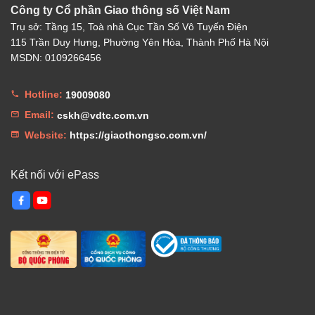
Công ty Cổ phần Giao thông số Việt Nam
Trụ sở: Tầng 15, Toà nhà Cục Tần Số Vô Tuyến Điện
115 Trần Duy Hưng, Phường Yên Hòa, Thành Phố Hà Nội
MSDN: 0109266456
Hotline:
19009080
Email:
cskh@vdtc.com.vn
Website:
https://giaothongso.com.vn/
Kết nối với ePass