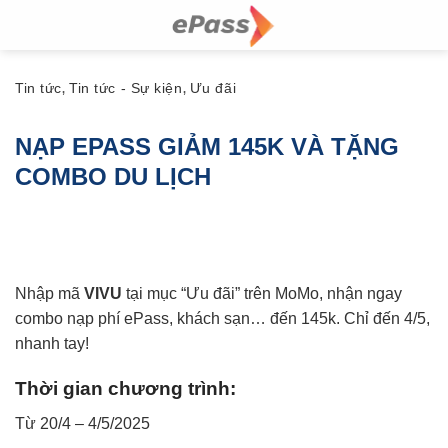
Skip
to
content
Tin tức
Tin tức - Sự kiện
Ưu đãi
,
,
NẠP EPASS GIẢM 145K VÀ TẶNG
COMBO DU LỊCH
Nhập mã
VIVU
tại mục “Ưu đãi” trên MoMo, nhận ngay
combo nạp phí ePass, khách sạn… đến 145k. Chỉ đến 4/5,
nhanh tay!
Thời gian chương trình:
Từ 20/4 – 4/5/2025