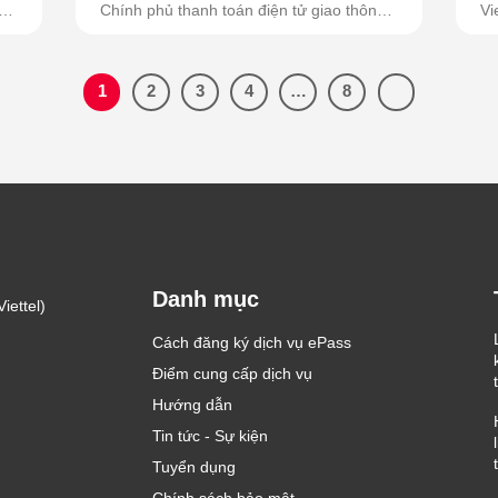
g
Chính phủ thanh toán điện tử giao thông
Vi
đường...
1
2
3
4
…
8
Danh mục
iettel)
Cách đăng ký dịch vụ ePass
Điểm cung cấp dịch vụ
Hướng dẫn
Tin tức - Sự kiện
Tuyển dụng