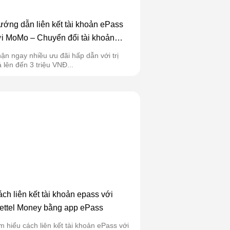
ớng dẫn liên kết tài khoản ePass
i MoMo – Chuyển đổi tài khoản
ao thông theo Nghị định 119
ận ngay nhiều ưu đãi hấp dẫn với trị
á lên đến 3 triệu VNĐ...
ch liên kết tài khoản epass với
ettel Money bằng app ePass
m hiểu cách liên kết tài khoản ePass với