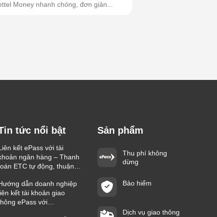
ettel Money nhanh chóng, đơn giản...
Tin tức nổi bật
Sản phẩm
Liên kết ePass với tài
Thu phí không
khoản ngân hàng – Thanh
dừng
toán ETC tự động, thuận
tiện trên mọi hành trình
Bảo hiểm
Hướng dẫn doanh nghiệp
liên kết tài khoản giao
thông ePass với
Vietcombank nhanh chóng
Dịch vụ giao thông