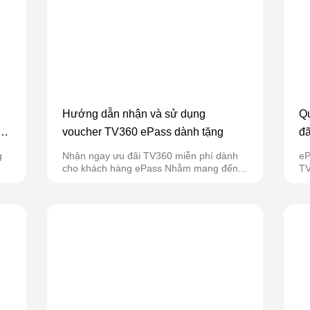
Hướng dẫn nhận và sử dụng
Qu
ạn
voucher TV360 ePass dành tặng
đã
g
Nhận ngay ưu đãi TV360 miễn phí dành
eP
cho khách hàng ePass Nhằm mang đến...
TV
má