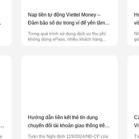
Nạp tiền tự động Viettel Money –
Hư
Đảm bảo số dư trong ví để yên tâm
vớ
qua trạm
gi
Trong quá trình sử dụng dịch vụ thu phí
Nh
không dừng ePass, nhiều khách hàng...
gi
Hướng dẫn liên kết thẻ tín dụng
Cá
n
chuyển đổi tài khoản giao thông trên
Vi
ứng dụng ePass
a
Tuân thủ Nghị định 119/2024/NĐ-CP của
Tì