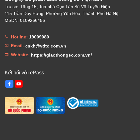
Trụ sở: Tầng 15, Toà nhà Cục Tần Số Vô Tuyến Điện
115 Trần Duy Hưng, Phường Yên Hòa, Thành Phố Hà Nội
MSDN: 0109266456
Hotline:
19009080
Email:
cskh@vdtc.com.vn
Website:
https://giaothongso.com.vn/
Kết nối với ePass