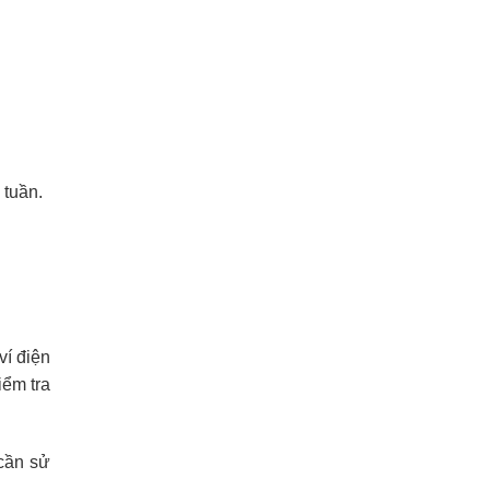
 tuần.
ví điện
iểm tra
 cần sử