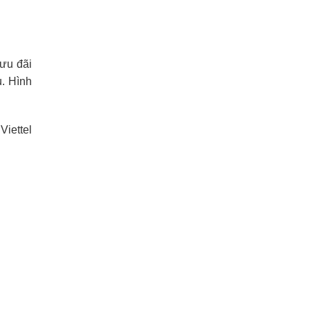
 ưu đãi
u. Hình
iettel