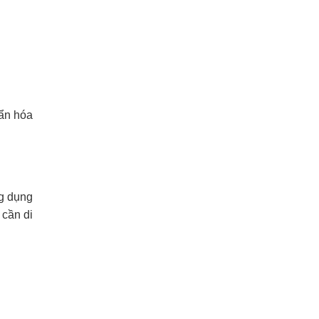
uẩn hóa
ng dụng
 cần di