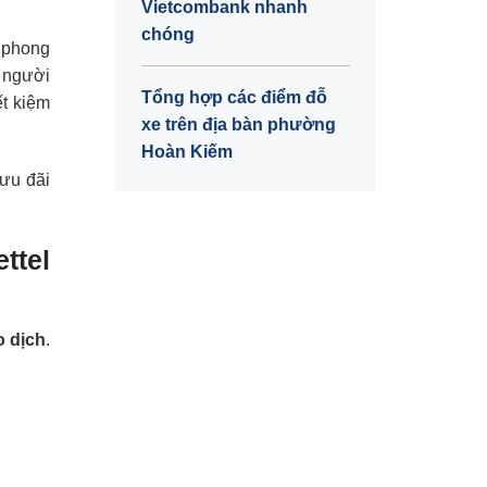
Vietcombank nhanh
chóng
i phong
o người
Tổng hợp các điểm đỗ
ết kiệm
xe trên địa bàn phường
Hoàn Kiếm
 ưu đãi
ttel
o dịch
.