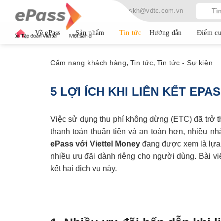
Skip
Hotline: 19009080
Email: cskh@vdtc.com.vn
to
content
Về ePass
Sản phẩm
Tin tức
Hướng dẫn
Điểm cu
Cẩm nang khách hàng
Tin tức
Tin tức - Sự kiện
,
,
5 LỢI ÍCH KHI LIÊN KẾT EP
Việc sử dụng
thu phí không dừng
(ETC) đã trở t
thanh toán thuận tiện và an toàn hơn, nhiều nh
ePass
với Viettel Money
đang được xem là lựa 
nhiều ưu đãi dành riêng cho người dùng. Bài viết 
kết hai dịch vụ này.