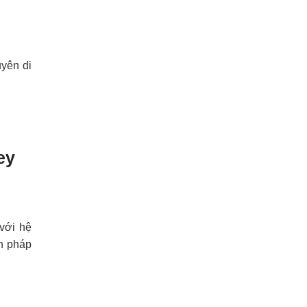
yên di
ey
với hệ
h pháp