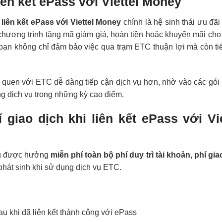
iên kết ePass với Viettel Money
n
liên kết ePass với Viettel Money
chính là hệ sinh thái ưu đã
 chương trình tặng mã giảm giá, hoàn tiền hoặc khuyến mãi ch
 bạn không chỉ đảm bảo việc qua trạm ETC thuận lợi mà còn ti
 quen với ETC dễ dàng tiếp cận dịch vụ hơn, nhờ vào các gói
ng dịch vụ trong những kỳ cao điểm.
í giao dịch khi liên kết ePass với Vie
ùng được hưởng
miễn phí toàn bộ phí duy trì tài khoản, phí gia
phát sinh khi sử dụng dịch vụ ETC.
au khi đã liên kết thành công với ePass