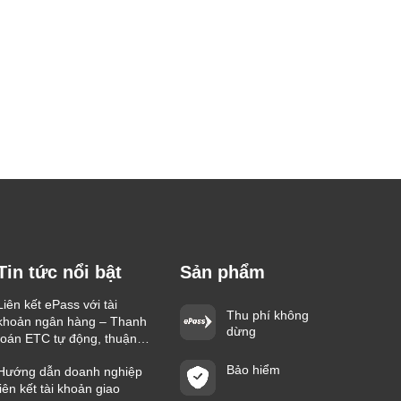
Tin tức nổi bật
Sản phẩm
Liên kết ePass với tài
Thu phí không
khoản ngân hàng – Thanh
dừng
toán ETC tự động, thuận
tiện trên mọi hành trình
Bảo hiểm
Hướng dẫn doanh nghiệp
liên kết tài khoản giao