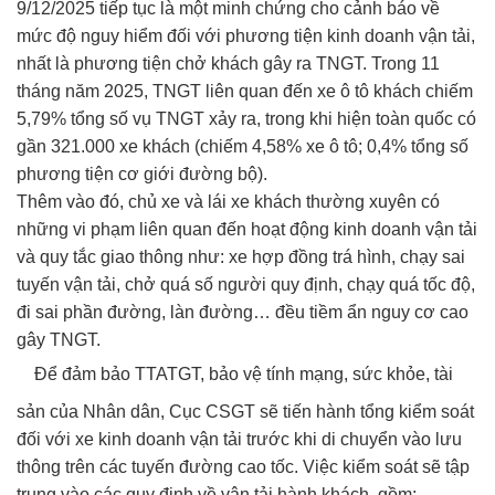
9/12/2025 tiếp tục là một minh chứng cho cảnh báo về
mức độ nguy hiểm đối với phương tiện kinh doanh vận tải,
nhất là phương tiện chở khách gây ra TNGT. Trong 11
tháng năm 2025, TNGT liên quan đến xe ô tô khách chiếm
5,79% tổng số vụ TNGT xảy ra, trong khi hiện toàn quốc có
gần 321.000 xe khách (chiếm 4,58% xe ô tô; 0,4% tổng số
phương tiện cơ giới đường bộ).
Thêm vào đó, chủ xe và lái xe khách thường xuyên có
những vi phạm liên quan đến hoạt động kinh doanh vận tải
và quy tắc giao thông như: xe hợp đồng trá hình, chạy sai
tuyến vận tải, chở quá số người quy định, chạy quá tốc độ,
đi sai phần đường, làn đường… đều tiềm ẩn nguy cơ cao
gây TNGT.
Để đảm bảo TTATGT, bảo vệ tính mạng, sức khỏe, tài
sản của Nhân dân, Cục CSGT sẽ tiến hành tổng kiểm soát
đối với xe kinh doanh vận tải trước khi di chuyển vào lưu
thông trên các tuyến đường cao tốc. Việc kiểm soát sẽ tập
trung vào các quy định về vận tải hành khách, gồm: