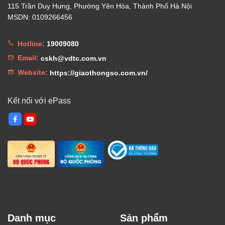
115 Trần Duy Hưng, Phường Yên Hòa, Thành Phố Hà Nội
MSDN: 0109266456
Hotline:
19009080
Email:
cskh@vdtc.com.vn
Website:
https://giaothongso.com.vn/
Kết nối với ePass
Danh mục
Sản phẩm