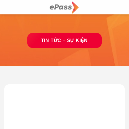
Skip
to
content
TIN TỨC – SỰ KIỆN