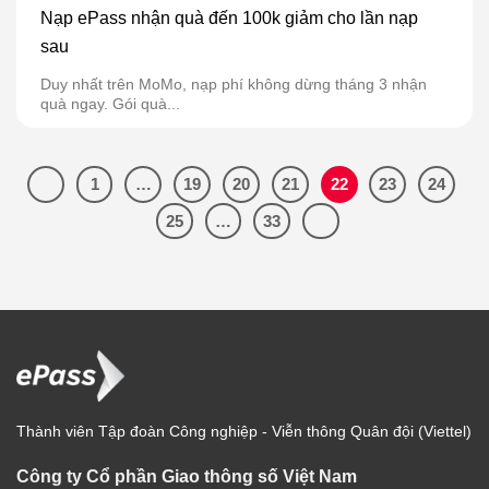
Nạp ePass nhận quà đến 100k giảm cho lần nạp
sau
Duy nhất trên MoMo, nạp phí không dừng tháng 3 nhận
quà ngay. Gói quà...
1
…
19
20
21
22
23
24
25
…
33
Thành viên Tập đoàn Công nghiệp - Viễn thông Quân đội (Viettel)
Công ty Cổ phần Giao thông số Việt Nam