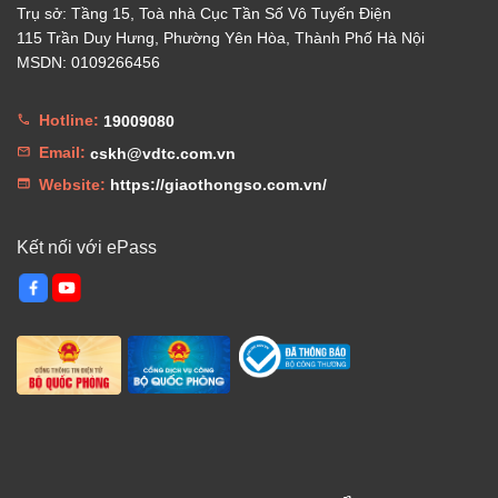
Trụ sở: Tầng 15, Toà nhà Cục Tần Số Vô Tuyến Điện
115 Trần Duy Hưng, Phường Yên Hòa, Thành Phố Hà Nội
MSDN: 0109266456
Hotline:
19009080
Email:
cskh@vdtc.com.vn
Website:
https://giaothongso.com.vn/
Kết nối với ePass