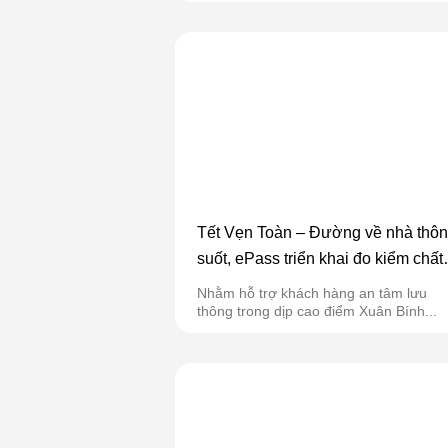
Tết Vẹn Toàn – Đường về nhà thô
suốt, ePass triển khai đo kiểm chất
lượng thẻ ETC ngày 11/02/2026 C
Nhằm hỗ trợ khách hàng an tâm lưu
tốc Cầu Giẽ – Ninh Bình
thông trong dịp cao điểm Xuân Bính...