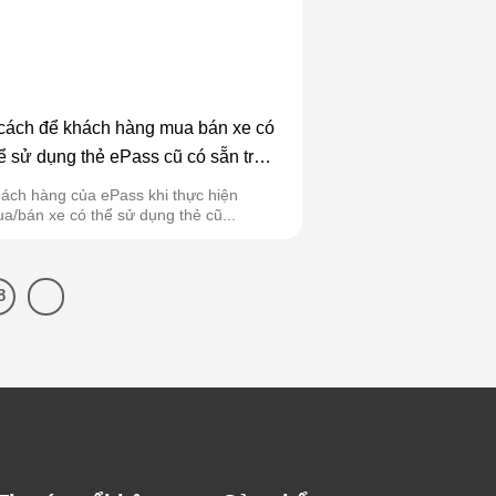
cách để khách hàng mua bán xe có
ể sử dụng thẻ ePass cũ có sẵn trên
e
ách hàng của ePass khi thực hiện
a/bán xe có thể sử dụng thẻ cũ...
8