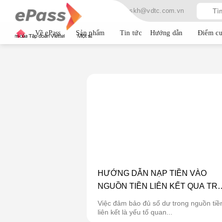
Skip
Hotline: 19009080
Email: cskh@vdtc.com.vn
to
content
Về ePass
Sản phẩm
Tin tức
Hướng dẫn
Điểm cu
HƯỚNG DẪN NẠP TIỀN VÀO
NGUỒN TIỀN LIÊN KẾT QUA TR
VỀ QUÊ ĂN TẾT
Việc đảm bảo đủ số dư trong nguồn tiề
liên kết là yếu tố quan...