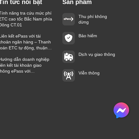
Tin tức nổi bật
Sản phẩm
Tính năng tra cứu mức phí
Thu phí không
ETC cao tốc Bắc Nam phía
dừng
Đông CT.01
Bảo hiểm
Liên kết ePass với tài
khoản ngân hàng – Thanh
toán ETC tự động, thuận
tiện trên mọi hành trình
Dịch vụ giao thông
Hướng dẫn doanh nghiệp
liên kết tài khoản giao
thông ePass với
Viễn thông
Vietcombank nhanh chóng