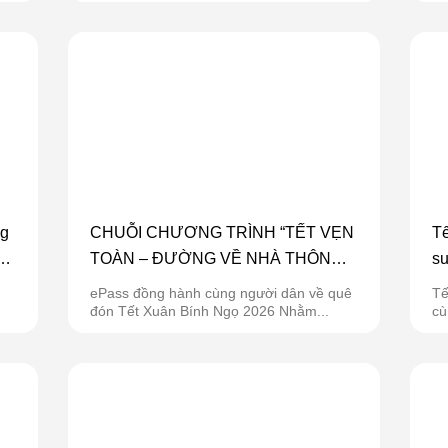
ng
CHUỖI CHƯƠNG TRÌNH “TẾT VẸN
Tế
TOÀN – ĐƯỜNG VỀ NHÀ THÔNG
su
ao
SUỐT” CỦA EPASS
ePass đồng hành cùng người dân về quê
Tế
đón Tết Xuân Bính Ngọ 2026 Nhằm...
cù