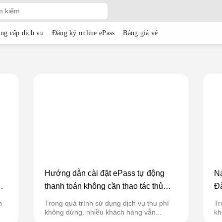
ng cấp dịch vụ
Đăng ký online ePass
Bảng giá vé
Hướng dẫn cài đặt ePass tự động
Nạ
ẠM
thanh toán không cần thao tác thủ
Đả
công
qu
n
Trong quá trình sử dụng dịch vụ thu phí
Tr
không dừng, nhiều khách hàng vẫn...
kh