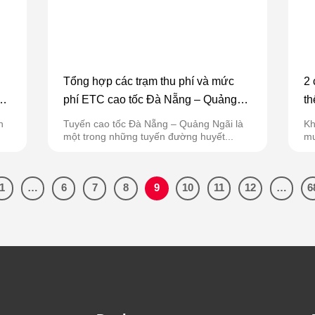
Tổng hợp các trạm thu phí và mức
2 
n
phí ETC cao tốc Đà Nẵng – Quảng
th
Ngãi mới nhất
x
n
Tuyến cao tốc Đà Nẵng – Quảng Ngãi là
Kh
một trong những tuyến đường huyết...
mu
1
…
6
7
8
9
10
11
12
…
6