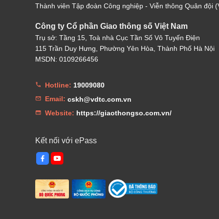
Thành viên Tập đoàn Công nghiệp - Viễn thông Quân đội (V
Công ty Cổ phần Giao thông số Việt Nam
Trụ sở: Tầng 15, Toà nhà Cục Tần Số Vô Tuyến Điện
115 Trần Duy Hưng, Phường Yên Hòa, Thành Phố Hà Nội
MSDN: 0109266456
Hotline:
19009080
Email:
cskh@vdtc.com.vn
Website:
https://giaothongso.com.vn/
Kết nối với ePass