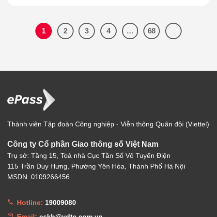
1
2
3
4
…
68
Thành viên Tập đoàn Công nghiệp - Viễn thông Quân đội (Viettel)
Công ty Cổ phần Giao thông số Việt Nam
Trụ sở: Tầng 15, Toà nhà Cục Tần Số Vô Tuyến Điện
115 Trần Duy Hưng, Phường Yên Hòa, Thành Phố Hà Nội
MSDN: 0109266456
Hotline:
19009080
Email:
cskh@vdtc.com.vn