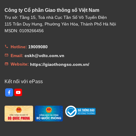
Công ty Cổ phần Giao thông số Việt Nam
Trụ sở: Tầng 15, Toà nhà Cục Tần Số Vô Tuyến Điện
115 Trần Duy Hưng, Phường Yên Hòa, Thành Phố Hà Nội
MSDN: 0109266456
Hotline:
19009080
Email:
cskh@vdtc.com.vn
Website:
https://giaothongso.com.vn/
Kết nối với ePass