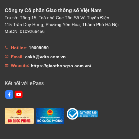
Công ty Cổ phần Giao thông số Việt Nam
Trụ sở: Tầng 15, Toà nhà Cục Tần Số Vô Tuyến Điện
115 Trần Duy Hưng, Phường Yên Hòa, Thành Phố Hà Nội
MSDN: 0109266456
Hotline:
19009080
Email:
cskh@vdtc.com.vn
Website:
https://giaothongso.com.vn/
Kết nối với ePass