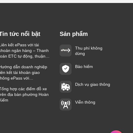
Tin tức nổi bật
Sản phẩm
Liên kết ePass với tài
Thu phí không
khoản ngân hàng – Thanh
dừng
toán ETC tự động, thuận
tiện trên mọi hành trình
Bảo hiểm
Hướng dẫn doanh nghiệp
liên kết tài khoản giao
thông ePass với
Vietcombank nhanh chóng
Dịch vụ giao thông
Tổng hợp các điểm đỗ xe
trên địa bàn phường Hoàn
Kiếm
Viễn thông