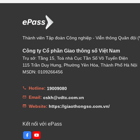
Thành viên Tập đoàn Công nghiệp - Viễn thông Quân đội (V
Công ty Cổ phần Giao thông số Việt Nam
Trụ sở: Tầng 15, Toà nhà Cục Tần Số Vô Tuyến Điện
115 Trần Duy Hưng, Phường Yên Hòa, Thành Phố Hà Nội
MSDN: 0109266456
Hotline:
19009080
Email:
cskh@vdtc.com.vn
Website:
https://giaothongso.com.vn/
Kết nối với ePass