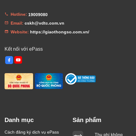
Hotline:
19009080
Email:
cskh@vdtc.com.vn
Website:
https://giaothongso.com.vn/
Kết nối với ePass
Danh mục
Sản phẩm
Cách đăng ký dịch vụ ePass
Thu phí không