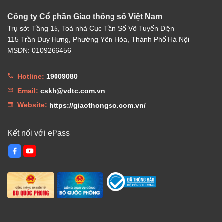
Công ty Cổ phần Giao thông số Việt Nam
Trụ sở: Tầng 15, Toà nhà Cục Tần Số Vô Tuyến Điện
115 Trần Duy Hưng, Phường Yên Hòa, Thành Phố Hà Nội
MSDN: 0109266456
Hotline:
19009080
Email:
cskh@vdtc.com.vn
Website:
https://giaothongso.com.vn/
Kết nối với ePass