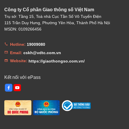
Công ty Cổ phần Giao thông số Việt Nam
Trụ sở: Tầng 15, Toà nhà Cục Tần Số Vô Tuyến Điện
115 Trần Duy Hưng, Phường Yên Hòa, Thành Phố Hà Nội
MSDN: 0109266456
Hotline:
19009080
Email:
cskh@vdtc.com.vn
Website:
https://giaothongso.com.vn/
Kết nối với ePass