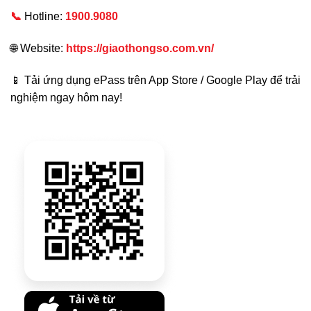
📞
Hotline:
1900.9080
🌐 Website:
https://giaothongso.com.vn/
📱 Tải ứng dụng ePass trên App Store / Google Play để trải
nghiệm ngay hôm nay!