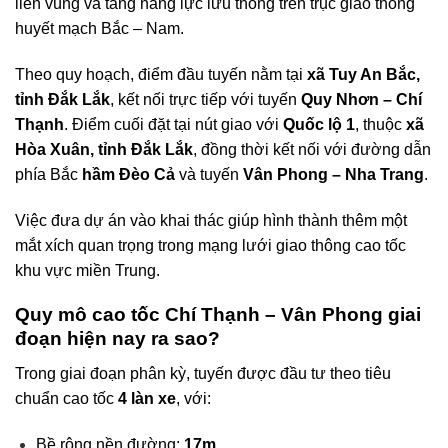
liên vùng và tăng năng lực lưu thông trên trục giao thông
huyết mạch Bắc – Nam.
Theo quy hoạch, điểm đầu tuyến nằm tại
xã Tuy An Bắc,
tỉnh Đắk Lắk
, kết nối trực tiếp với tuyến
Quy Nhơn – Chí
Thạnh
. Điểm cuối đặt tại nút giao với
Quốc lộ 1
, thuộc
xã
Hòa Xuân, tỉnh Đắk Lắk
, đồng thời kết nối với đường dẫn
phía Bắc
hầm Đèo Cả
và tuyến
Vân Phong – Nha Trang
.
Việc đưa dự án vào khai thác giúp hình thành thêm một
mắt xích quan trọng trong mạng lưới giao thông cao tốc
khu vực miền Trung.
Quy mô cao tốc Chí Thạnh – Vân Phong giai
đoạn hiện nay ra sao?
Trong giai đoạn phân kỳ, tuyến được đầu tư theo tiêu
chuẩn cao tốc
4 làn xe
, với:
Bề rộng nền đường:
17m