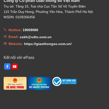
Công ty Cổ phần Giao thông số Việt Nam
Trụ sở: Tầng 15, Toà nhà Cục Tần Số Vô Tuyến Điện
115 Trần Duy Hưng, Phường Yên Hòa, Thành Phố Hà Nội
MSDN: 0109266456
Hotline:
19009080
Email:
cskh@vdtc.com.vn
Website:
https://giaothongso.com.vn/
Kết nối với ePass